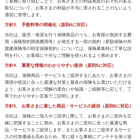
て業務に取り組むことで、お客さまとの利益相反のおそれのある
取引について、お客さまの利益が不当に害されることのないよう
適切に管理します。
方針3. 手数料等の明確化（原則4に対応）
当社は、販売・推奨を行う保険商品のうち、
お客様が負担する費
用
（保険契約関係費用等）が発生する一部の契約（変額保険や外
貨建保険等の特定保険契約）については、保険募集時に
丁寧な説
明
を行い、お客様に十分なご理解を得られるよう努めます。
方針4. 重要な情報のわかりやすい提供（原則5に対応）
当社は、保険商品・サービスをご提供するにあたり、お客さまの
環境や状況に合った最適な対策と最良の保険をお選びいただける
よう、お客さまのご理解の度合いや知識・ご経験等に応じて、丁
寧でわかりやすい言葉でご説明します。
方針5. お客さまに適した商品・サービスの提供（原則6に対応）
当社は、保険のご加入やご請求に際して、お客さまのご意向を正
確に把握することに努め、お客さまのご意向に合った最適な商
品・サービスをご提供します。またお客さまにご提供するサービ
スの付加価値を高めるため、常に様々な事柄にアンテナを張り巡