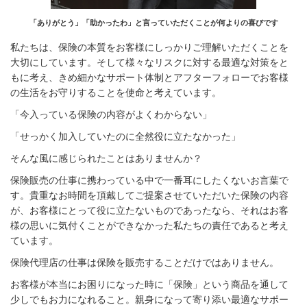
「ありがとう」「助かったわ」と言っていただくことが何よりの喜びです
私たちは、保険の本質をお客様にしっかりご理解いただくことを
大切に
して
い
ます。そして様々なリスクに対する最適な対策をと
もに考え、
きめ細か
な
サポ
ート体制とアフターフォローでお客様
の生活をお守りする
ことを使命と
考えています。
「今入っている保険の内容がよくわからない」
「せっかく加入していたのに全然役に立たなかった」
そんな風に感じられたことはありませんか？
保険販売の仕事に携わっている中で一番耳にしたくないお言葉で
す。貴重なお時間を頂戴してご提案させていただいた保険の内容
が、お客様にとって役に立たないものであったなら、それはお客
様の思いに気付くことができなかった私たちの責任であると考え
ています。
保険代理店の仕事は保険を販売することだけではありません。
お客様が本当にお困りになった時に「保険」という商品を通して
少しでもお力になれること。親身になって寄り添い最適なサポー