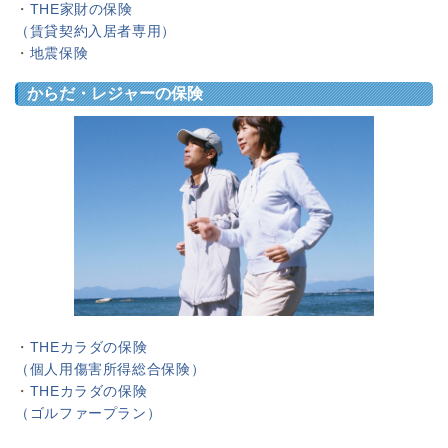
・
THE家財の保険
（賃貸契約入居者専用）
・
地震保険
からだ・レジャーの保険
・
THEカラダの保険
（個人用傷害所得総合保険）
・
THEカラダの保険
（ゴルファープラン）